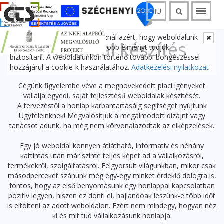
HU
Ez a weboldal cookie-kat használ azért, hogy weboldalunk
Weboldal készítés
használata során a lehető legjobb élményt tudjuk
biztosítani. A weboldalunkon történő további böngészéssel
hozzájárul a cookie-k használatához.
Adatkezelési nyilatkozat
Cégünk figyelembe véve a megnövekedett piaci igényeket
vállalja egyedi, saját fejlesztésű weboldalak készítését.
A tervezéstől a honlap karbantartásáig segítséget nyújtunk
Ügyfeleinknek! Megvalósítjuk a megálmodott dizájnt vagy
tanácsot adunk, ha még nem körvonalazódtak az elképzelések.
Egy jó weboldal könnyen átlátható, informatív és néhány
kattintás után már szinte teljes képet ad a vállalkozásról,
termékekről, szolgáltatásról. Felgyorsult világunkban, mikor csak
másodperceket szánunk még egy-egy minket érdeklő dologra is,
fontos, hogy az első benyomásunk egy honlappal kapcsolatban
pozitív legyen, hiszen ez dönti el, hajlandóak leszünk-e több időt
is eltölteni az adott weboldalon. Ezért nem mindegy, hogyan néz
ki és mit tud vállalkozásunk honlapja.