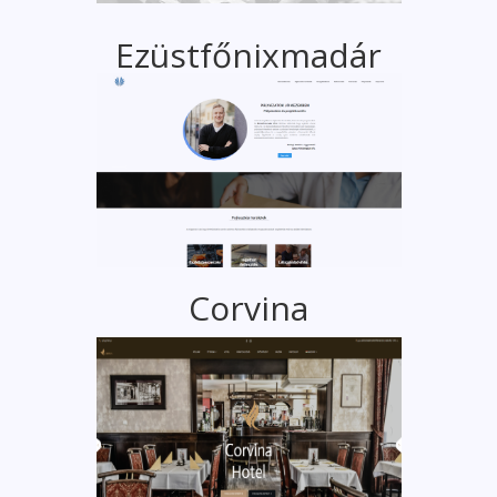
Ezüstfőnixmadár
Corvina